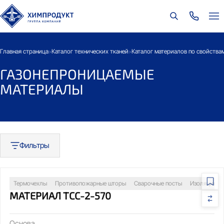
Главная страница
Каталог технических тканей
Каталог материалов по свойства
>
>
ГАЗОНЕПРОНИЦАЕМЫЕ
МАТЕРИАЛЫ
Фильтры
Термочехлы
Противопожарные шторы
Сварочные посты
Изоляция т
МАТЕРИАЛ ТСС-2-570
Основа