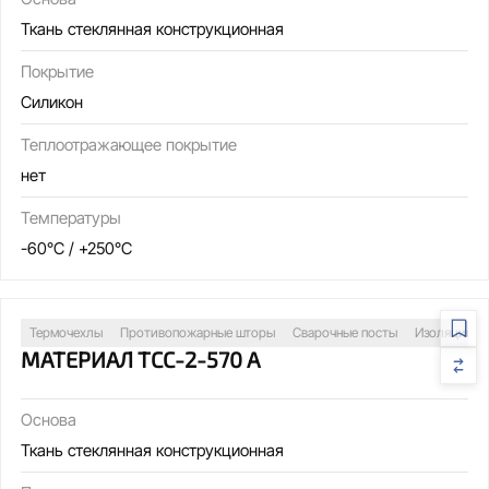
Ткань стеклянная конструкционная
Покрытие
Силикон
Теплоотражающее покрытие
нет
Температуры
-60°C / +250°C
Термочехлы
Противопожарные шторы
Сварочные посты
Изоляция т
МАТЕРИАЛ ТСС-2-570 А
Основа
Ткань стеклянная конструкционная