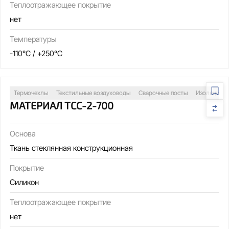
Теплоотражающее покрытие
нет
Температуры
-110°C / +250°C
Термочехлы
Текстильные воздуховоды
Сварочные посты
Изоляция т
МАТЕРИАЛ ТСС-2-700
Основа
Ткань стеклянная конструкционная
Покрытие
Силикон
Теплоотражающее покрытие
нет