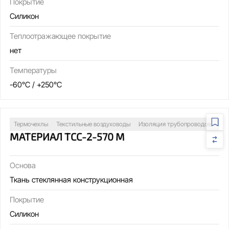
Покрытие
Силикон
Теплоотражающее покрытие
нет
Температуры
-60°C / +250°C
Термочехлы
Текстильные воздуховоды
Изоляция трубопроводов
За
МАТЕРИАЛ ТСС-2-570 М
Основа
Ткань стеклянная конструкционная
Покрытие
Силикон