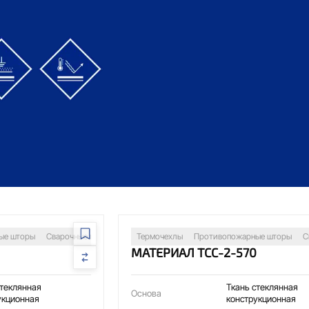
ий
Антистатический
Теплоотражающий
ые шторы
Сварочные посты
Изоляция трубопроводов
Термочехлы
Противопожарные шторы
Защита оборудован
С
МАТЕРИАЛ ТСС-2-570
стеклянная
Ткань стеклянная
Основа
укционная
конструкционная