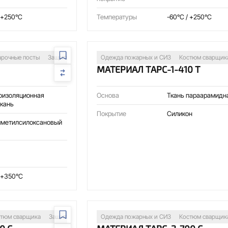
 +250°C
Температуры
-60°C / +250°C
арочные посты
Защита оборудования
Одежда пожарных и СИЗ
Костюм сварщик
МАТЕРИАЛ ТАРС-1-410 Т
оизоляционная
Основа
Ткань параарамидн
ткань
Покрытие
Силикон
метилсилоксановый
/ +350°C
тюм сварщика
Защита оборудования
Одежда пожарных и СИЗ
Костюм сварщик