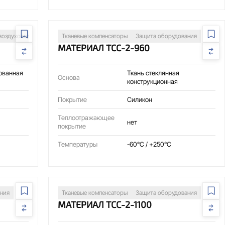
торы
воздуховоды
Защита оборудования
Сварочные посты
Тканевые компенсаторы
Изоляция трубопроводов
Защита оборудования
Тканевые компе
МАТЕРИАЛ ТСС-2-960
ованная
Ткань стеклянная
Основа
конструкционная
Покрытие
Силикон
Теплоотражающее
нет
покрытие
Температуры
-60°C / +250°C
ния
Тканевые компенсаторы
Защита оборудования
МАТЕРИАЛ ТСС-2-1100