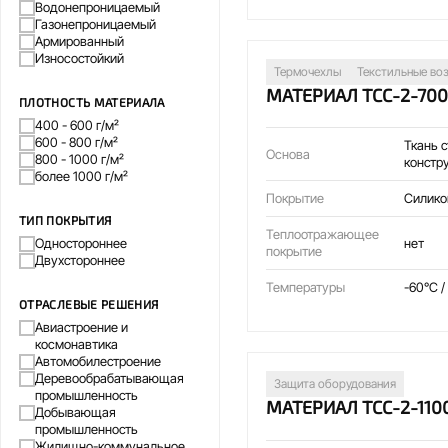
Водонепроницаемый
Газонепроницаемый
Армированный
Износостойкий
Термочехлы
Текстильные во
МАТЕРИАЛ ТСС-2-70
ПЛОТНОСТЬ МАТЕРИАЛА
400 - 600 г/м²
600 - 800 г/м²
Ткань 
Основа
800 - 1000 г/м²
констр
более 1000 г/м²
Покрытие
Силико
ТИП ПОКРЫТИЯ
Теплоотражающее
нет
Одностороннее
покрытие
Двухстороннее
Температуры
-60°C /
ОТРАСЛЕВЫЕ РЕШЕНИЯ
Авиастроение и
космонавтика
Автомобилестроение
Деревообрабатывающая
Защита оборудования
промышленность
МАТЕРИАЛ ТСС-2-110
Добывающая
промышленность
Жилищно-коммунальное