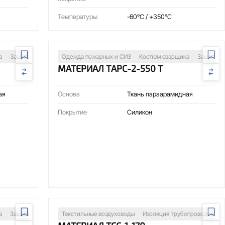
Температуры
-60°C / +350°C
а
Защита оборудования
Одежда пожарных и СИЗ
Костюм сварщика
Защита о
МАТЕРИАЛ ТАРС-2-550 Т
ая
Основа
Ткань параарамидная
Покрытие
Силикон
а
Защита оборудования
Текстильные воздуховоды
Изоляция трубопроводов