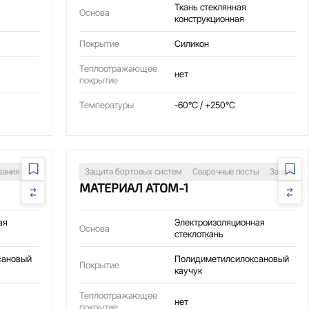
Ткань стеклянная
Основа
конструкционная
Покрытие
Силикон
Теплоотражающее
нет
покрытие
Температуры
-60°C / +250°C
вания
Защита бортовых систем
Сварочные посты
Защита о
МАТЕРИАЛ АТОМ-1
ая
Электроизоляционная
Основа
стеклоткань
сановый
Полидиметилсилоксановый
Покрытие
каучук
Теплоотражающее
нет
покрытие