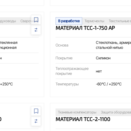
здуховоды
Сварочные посты
Изоляция трубопроводов
В разработке
Термочехлы
Тканевые компенса
Текстильные 
0
МАТЕРИАЛ ТСС-1-750 АР
стеклянная
Стеклоткань, армир
Основа
укционная
стальной нитью
н
Покрытие
Силикон
Теплоотражающее
нет
покрытие
 +250°C
Температуры
-60°C / +250°C
Тканевые компенсаторы
Защита оборудова
0
МАТЕРИАЛ ТСС-2-1100