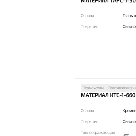
МАТЕРИАЛ ТАРС-1-50
Основа
Ткань 
Покрытие
Силико
Термочехлы
Противопожарн
МАТЕРИАЛ КТС-1-660
Основа
Кремне
Покрытие
Силико
Теплоотражающее
нет