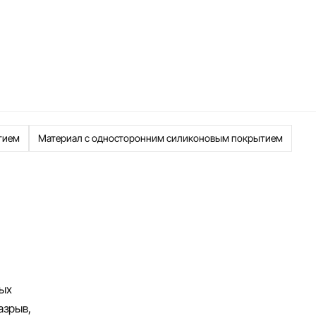
тием
Материал с односторонним силиконовым покрытием
ных
азрыв,