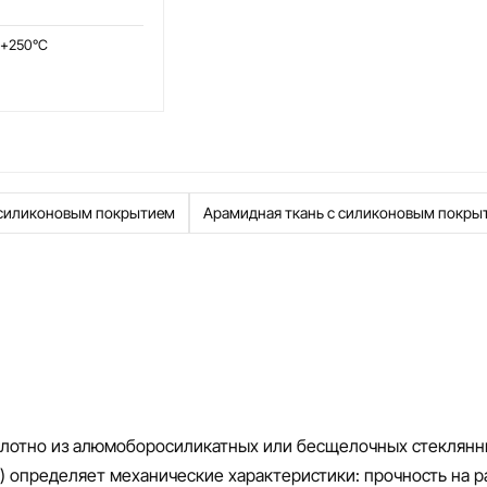
 +250°C
 силиконовым покрытием
Арамидная ткань с силиконовым покры
олотно из алюмоборосиликатных или бесщелочных стеклян
) определяет механические характеристики: прочность на р