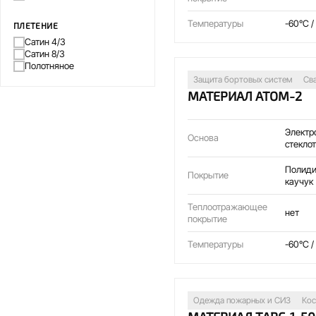
Температуры
-60°C /
ПЛЕТЕНИЕ
Сатин 4/3
Сатин 8/3
Полотняное
Защита бортовых систем
Св
МАТЕРИАЛ АТОМ-2
Электр
Основа
стекло
Полиди
Покрытие
каучук
Теплоотражающее
нет
покрытие
Температуры
-60°C 
Одежда пожарных и СИЗ
Кос