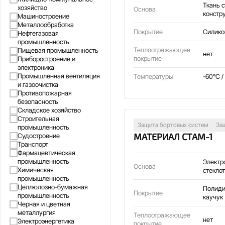
Ткань 
хозяйство
Основа
констр
Машиностроение
Металлообработка
Покрытие
Силико
Нефтегазовая
промышленность
Теплоотражающее
Пищевая промышленность
нет
покрытие
Приборостроение и
электроника
Промышленная вентиляция
Температуры
-60°C /
и газоочистка
Противопожарная
безопасность
Складское хозяйство
Строительная
Защита бортовых систем
За
промышленность
МАТЕРИАЛ СТАМ-1
Судостроение
Транспорт
Фармацевтическая
промышленность
Электр
Основа
Химическая
стекло
промышленность
Целлюлозно-бумажная
Полиди
Покрытие
промышленность
каучук
Черная и цветная
металлургия
Теплоотражающее
нет
Электроэнергетика
покрытие