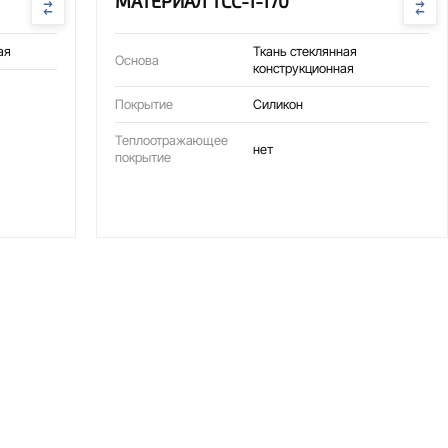
МАТЕРИАЛ ТСС-1-170
ая
Ткань стеклянная
Основа
конструкционная
Покрытие
Силикон
Теплоотражающее
нет
покрытие
ния