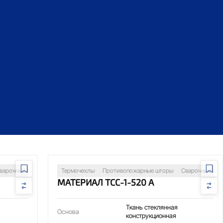
ия
варочные посты
Изоляция трубопроводов
Термочехлы
Противопожарные шторы
Защита оборудования
Сварочные пос
МАТЕРИАЛ ТСС-1-520 А
Ткань стеклянная
Основа
конструкционная