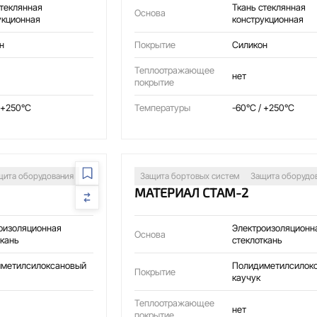
стеклянная
Ткань стеклянная
Основа
укционная
конструкционная
н
Покрытие
Силикон
Теплоотражающее
нет
покрытие
 +250°C
Температуры
-60°C / +250°C
щита оборудования
Защита бортовых систем
Защита оборудо
МАТЕРИАЛ СТАМ-2
оизоляционная
Электроизоляционн
Основа
ткань
стеклоткань
метилсилоксановый
Полидиметилсилок
Покрытие
каучук
Теплоотражающее
нет
покрытие