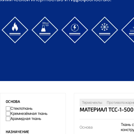
Термостойкий
Химически стойкий
Электроизоляционный
Морозостойк
ОСНОВА
Термочехлы
Противопожарн
Стеклоткань
МАТЕРИАЛ ТСС-1-500
Кремнезёмная ткань
Арамидная ткань
Ткань 
Основа
констр
НАЗНАЧЕНИЕ