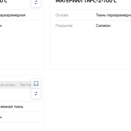
0 С
МАТЕРИАЛ ТАРС-2-700 С
параарамидная
Основа
Ткань параарамидн
н
Покрытие
Силикон
ые шторы
Текстильные воздуховоды
Сварочные посты
Защита оборудова
земная ткань
н