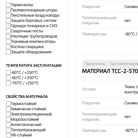
Термочехлы
Покрытие
Силико
Противопожарные шторы
Текстильные воздуховоды
Теплоотражающее
нет
Защита бортовых систем
покрытие
Одежда пожарных и СИЗ
Сварочные посты
Температуры
-60°C /
Изоляция трубопроводов
Тканевые компенсаторы
Костюм сварщика
Защита оборудования
Термочехлы
Противопожарн
ТЕМПЕРАТУРА ЭКСПЛУАТАЦИИ
МАТЕРИАЛ ТСС-2-570
-60°C / +250°C
-60°C / +350°C
-110°C / +250°C
Ткань 
Основа
констр
СВОЙСТВА МАТЕРИАЛА
Покрытие
Силико
Термостойкий
Химически стойкий
Теплоотражающее
Электроизоляционный
нет
покрытие
Морозостойкий
Антистатический
Теплоотражающий
Температуры
-60°C /
УФ-стойкий