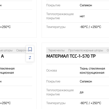
н
Покрытие
Силикон
Теплоотражающее
нет
покрытие
 +250°C
Температуры
-60°C / +250°C
ые шторы
Сварочные посты
Изоляция трубопроводов
Термочехлы
Противопожарные шторы
Защита оборудован
О
 А
МАТЕРИАЛ ТСС-1-570 ТР
стеклянная
Ткань стеклянная
Основа
укционная
конструкционная
н
Покрытие
Силикон
Теплоотражающее
да
покрытие
 +250°C
Температуры
-60°C / +250°C