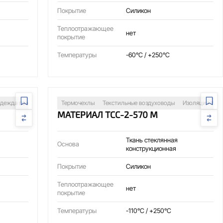
Покрытие
Силикон
Теплоотражающее
нет
покрытие
Температуры
-60°C / +250°C
ия
дежда пожарных и СИЗ
Термочехлы
Сварочные посты
Текстильные воздуховоды
Изоляция трубопроводов
Изоляция тру
Защит
МАТЕРИАЛ ТСС-2-570 М
Ткань стеклянная
Основа
конструкционная
Покрытие
Силикон
Теплоотражающее
нет
покрытие
Температуры
-110°C / +250°C