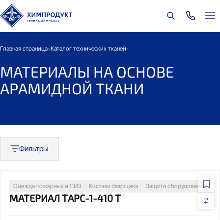
Главная страница
Каталог технических тканей
Каталог материалов по основе
М
>
>
>
МАТЕРИАЛЫ НА ОСНОВЕ
АРАМИДНОЙ ТКАНИ
Фильтры
Одежда пожарных и СИЗ
Костюм сварщика
Защита оборудования
МАТЕРИАЛ ТАРС-1-410 Т