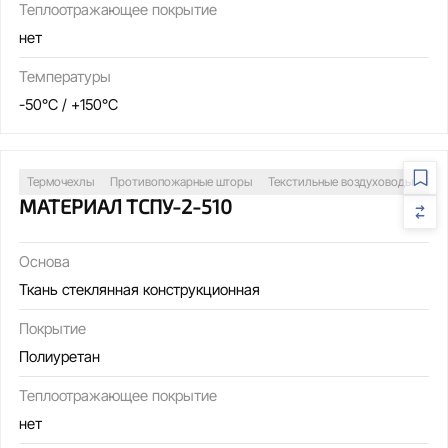
Теплоотражающее покрытие
нет
Температуры
-50°C / +150°C
Термочехлы
Противопожарные шторы
Текстильные воздуховоды
Св
МАТЕРИАЛ ТСПУ-2-510
Основа
Ткань стеклянная конструкционная
Покрытие
Полиуретан
Теплоотражающее покрытие
нет