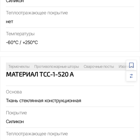
Силикон
Теплоотражающее покрытие
нет
Температуры
-60°C / +250°C
Термочехлы
Противопожарные шторы
Сварочные посты
Изоляция т
МАТЕРИАЛ ТСС-1-520 А
Основа
Ткань стеклянная конструкционная
Покрытие
Силикон
Теплоотражающее покрытие