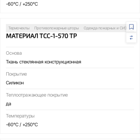
-60°C / +250°C
Термочехлы
Противопожарные шторы
Одежда пожарных и СИЗ
Свар
МАТЕРИАЛ ТСС-1-570 ТР
Основа
Ткань стеклянная конструкционная
Покрытие
Силикон
Теплоотражающее покрытие
да
Температуры
-60°C / +250°C