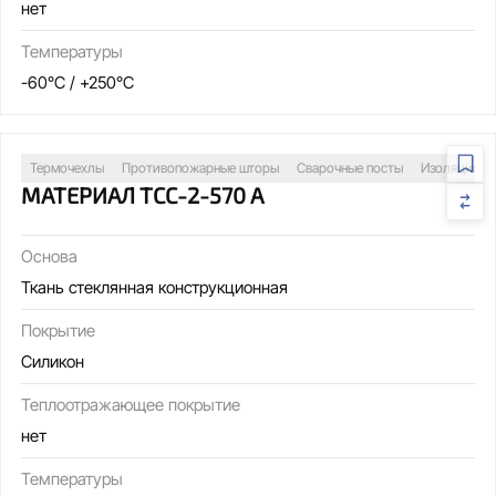
нет
Температуры
-60°C / +250°C
Термочехлы
Противопожарные шторы
Сварочные посты
Изоляция т
МАТЕРИАЛ ТСС-2-570 А
Основа
Ткань стеклянная конструкционная
Покрытие
Силикон
Теплоотражающее покрытие
нет
Температуры