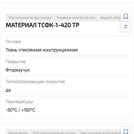
Текстильные воздуховоды
Тканевые компенсаторы
Защита оборудован
МАТЕРИАЛ ТСФК-1-420 ТР
Основа
Ткань стеклянная конструкционная
Покрытие
Фторкаучук
Теплоотражающее покрытие
да
Температуры
-50°C / +150°C
Термочехлы
Противопожарные шторы
Текстильные воздуховоды
Св