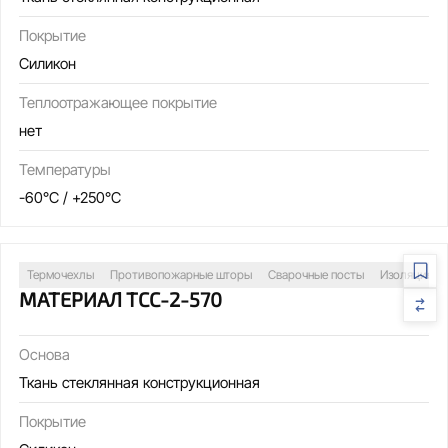
Покрытие
Силикон
Теплоотражающее покрытие
нет
Температуры
-60°C / +250°C
Термочехлы
Противопожарные шторы
Сварочные посты
Изоляция т
МАТЕРИАЛ ТСС-2-570
Основа
Ткань стеклянная конструкционная
Покрытие