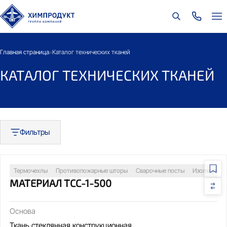
Главная страница
Каталог технических тканей
>
КАТАЛОГ ТЕХНИЧЕСКИХ ТКАНЕЙ
Фильтры
Термочехлы
Противопожарные шторы
Сварочные посты
Изоляция т
МАТЕРИАЛ ТСС-1-500
Основа
Ткань стеклянная конструкционная