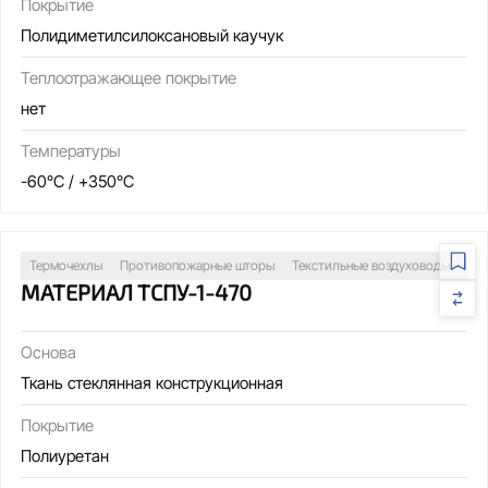
Покрытие
Полидиметилсилоксановый каучук
Теплоотражающее покрытие
нет
Температуры
-60°C / +350°C
Термочехлы
Противопожарные шторы
Текстильные воздуховоды
Св
МАТЕРИАЛ ТСПУ-1-470
Основа
Ткань стеклянная конструкционная
Покрытие
Полиуретан