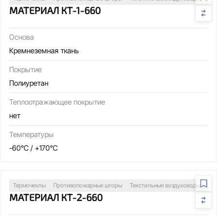
МАТЕРИАЛ КТ-1-660
Основа
Кремнеземная ткань
Покрытие
Полиуретан
Теплоотражающее покрытие
нет
Температуры
-60°C / +170°C
Термочехлы
Противопожарные шторы
Текстильные воздуховоды
Св
МАТЕРИАЛ КТ-2-660