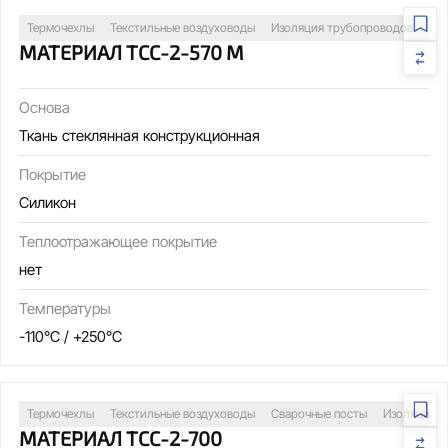
Термочехлы
Текстильные воздуховоды
Изоляция трубопроводов
За
МАТЕРИАЛ ТСС-2-570 М
Основа
Ткань стеклянная конструкционная
Покрытие
Силикон
Теплоотражающее покрытие
нет
Температуры
-110°C / +250°C
Термочехлы
Текстильные воздуховоды
Сварочные посты
Изоляция т
МАТЕРИАЛ ТСС-2-700