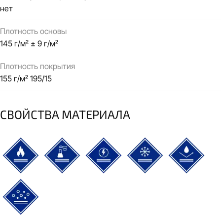
нет
Плотность основы
145 г/м² ± 9 г/м²
Плотность покрытия
155 г/м² 195/15
СВОЙСТВА МАТЕРИАЛА
термостойкий
химически стойкий
электроизоляционный
морозостойкий
водонеп
газонепроницаемый