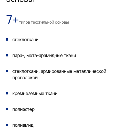
7+
типов текстильной основы
стеклоткани
пара-, мета-арамидные ткани
стеклоткани, армированные металлической
проволокой
кремнеземные ткани
полиэстер
полиамид