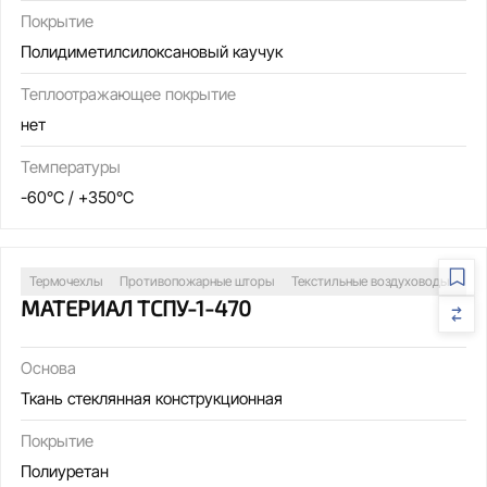
Покрытие
Полидиметилсилоксановый каучук
Теплоотражающее покрытие
нет
Температуры
-60°C / +350°C
Термочехлы
Противопожарные шторы
Текстильные воздуховоды
Св
МАТЕРИАЛ ТСПУ-1-470
Основа
Ткань стеклянная конструкционная
Покрытие
Полиуретан