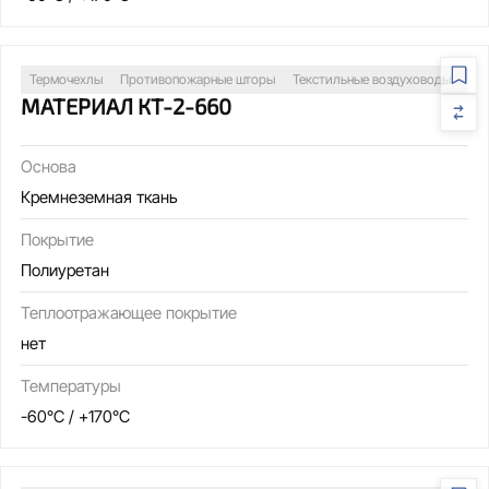
Термочехлы
Противопожарные шторы
Текстильные воздуховоды
Св
МАТЕРИАЛ КТ-2-660
Основа
Кремнеземная ткань
Покрытие
Полиуретан
Теплоотражающее покрытие
нет
Температуры
-60°C / +170°C