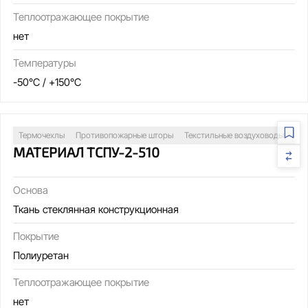
Теплоотражающее покрытие
нет
Температуры
-50°C / +150°C
Термочехлы
Противопожарные шторы
Текстильные воздуховоды
Св
МАТЕРИАЛ ТСПУ-2-510
Основа
Ткань стеклянная конструкционная
Покрытие
Полиуретан
Теплоотражающее покрытие
нет