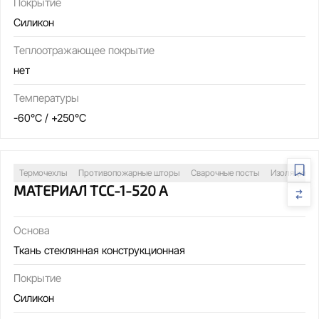
Покрытие
Силикон
Теплоотражающее покрытие
нет
Температуры
-60°C / +250°C
Термочехлы
Противопожарные шторы
Сварочные посты
Изоляция т
МАТЕРИАЛ ТСС-1-520 А
Основа
Ткань стеклянная конструкционная
Покрытие
Силикон