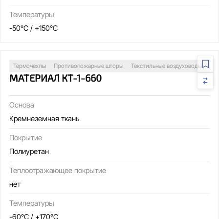
Температуры
-50°C / +150°C
Термочехлы
Противопожарные шторы
Текстильные воздуховоды
Св
МАТЕРИАЛ КТ-1-660
Основа
Кремнеземная ткань
Покрытие
Полиуретан
Теплоотражающее покрытие
нет
Температуры
-60°C / +170°C