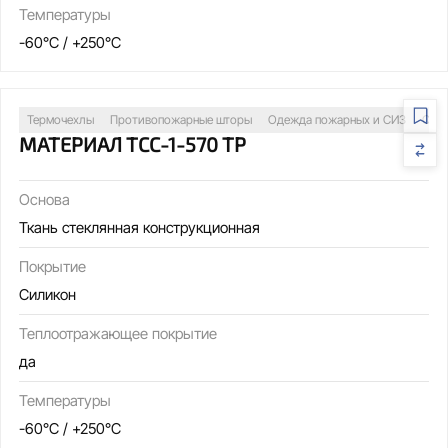
Температуры
-60°C / +250°C
Термочехлы
Противопожарные шторы
Одежда пожарных и СИЗ
Свар
МАТЕРИАЛ ТСС-1-570 ТР
Основа
Ткань стеклянная конструкционная
Покрытие
Силикон
Теплоотражающее покрытие
да
Температуры
-60°C / +250°C