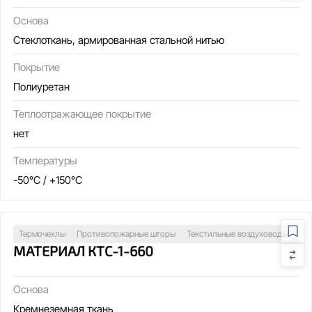
Основа
Стеклоткань, армированная стальной нитью
Покрытие
Полиуретан
Теплоотражающее покрытие
нет
Температуры
-50°C / +150°C
Термочехлы
Противопожарные шторы
Текстильные воздуховоды
Св
МАТЕРИАЛ КТС-1-660
Основа
Кремнеземная ткань