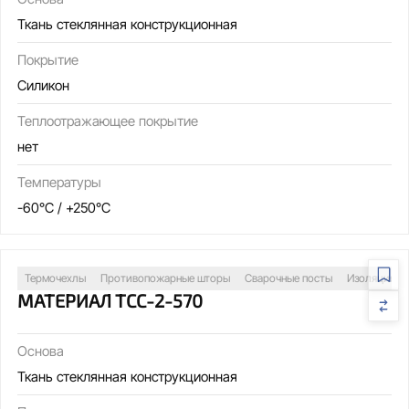
Ткань стеклянная конструкционная
Покрытие
Силикон
Теплоотражающее покрытие
нет
Температуры
-60°C / +250°C
Термочехлы
Противопожарные шторы
Сварочные посты
Изоляция т
МАТЕРИАЛ ТСС-2-570
Основа
Ткань стеклянная конструкционная