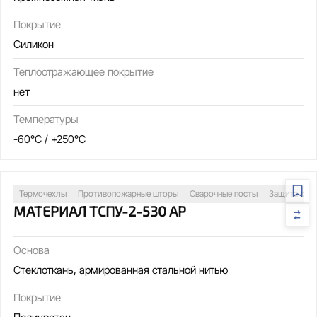
Покрытие
Силикон
Теплоотражающее покрытие
нет
Температуры
-60°C / +250°C
Термочехлы
Противопожарные шторы
Сварочные посты
Защита обо
МАТЕРИАЛ ТСПУ-2-530 АР
Основа
Стеклоткань, армированная стальной нитью
Покрытие