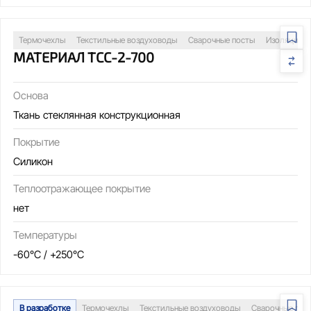
Термочехлы
Текстильные воздуховоды
Сварочные посты
Изоляция т
МАТЕРИАЛ ТСС-2-700
Основа
Ткань стеклянная конструкционная
Покрытие
Силикон
Теплоотражающее покрытие
нет
Температуры
-60°C / +250°C
В разработке
Термочехлы
Текстильные воздуховоды
Сварочные пос