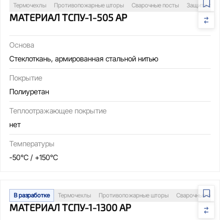
Термочехлы
Противопожарные шторы
Сварочные посты
Защита обо
МАТЕРИАЛ ТСПУ-1-505 АР
Основа
Стеклоткань, армированная стальной нитью
Покрытие
Полиуретан
Теплоотражающее покрытие
нет
Температуры
-50°C / +150°C
В разработке
Термочехлы
Противопожарные шторы
Сварочные пос
МАТЕРИАЛ ТСПУ-1-1300 АР