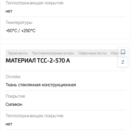
Теплоотражающее покрытие
нет
Температуры
-60°C / +250°C
Термочехлы
Противопожарные шторы
Сварочные посты
Изоляция т
МАТЕРИАЛ ТСС-2-570 А
Основа
Ткань стеклянная конструкционная
Покрытие
Силикон
Теплоотражающее покрытие
нет