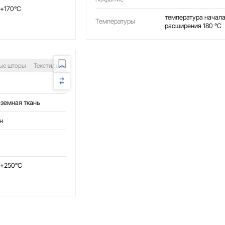
 +170°C
температура начал
Температуры
расширения 180 °С
ые шторы
Текстильные воздуховоды
Сварочные посты
Защита оборудова
земная ткань
н
 +250°C