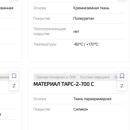
ованная
Основа
Кремнеземная ткань
Покрытие
Полиуретан
Теплоотражающее
нет
покрытие
Температуры
-60°C / +170°C
ния
вания
Одежда пожарных и СИЗ
Костюм сварщика
Защита о
МАТЕРИАЛ ТАРС-2-700 С
Основа
Ткань параарамидная
Покрытие
Силикон
а