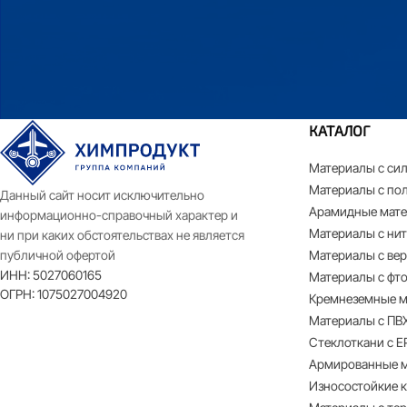
КАТАЛОГ
Материалы с си
Материалы с по
Данный сайт носит исключительно
Арамидные мате
информационно-справочный характер и
Материалы с ни
ни при каких обстоятельствах не является
публичной офертой
Материалы с ве
ИНН:
5027060165
Материалы с фт
ОГРН:
1075027004920
Кремнеземные м
Материалы с ПВ
Стеклоткани с 
Армированные м
Износостойкие 