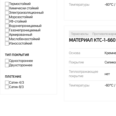
Термостойкий
Температуры
-60°C /
Химически стойкий
Электроизоляционный
Морозостойкий
УФ-стойкий
Водонепроницаемый
Газонепроницаемый
Термочехлы
Противопожарн
Армированный
Маслобензостойкий
МАТЕРИАЛ КТС-1-660
Износостойкий
Основа
Кремне
ТИП ПОКРЫТИЯ
Одностороннее
Покрытие
Силико
Двухстороннее
Теплоотражающее
нет
покрытие
ПЛЕТЕНИЕ
Сатин 4/3
Температуры
-60°C /
Сатин 8/3