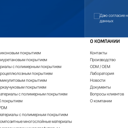
Даю согласие 
данных
О КОМПАНИИ
ликоновым покрытием
Контакты
лиуретановым покрытием
Производство
риалы с полимерным покрытием
ODM / OEM
троцеллюлозным покрытием
Лаборатория
рмикулитовым покрытием
Новости
оркаучуковым покрытием
Документы
атериалы с полимерным покрытием
Вопросы клиентов
Х покрытием
О компании
EPDM
атериалы с полимерным покрытием
композитные многослойные материалы