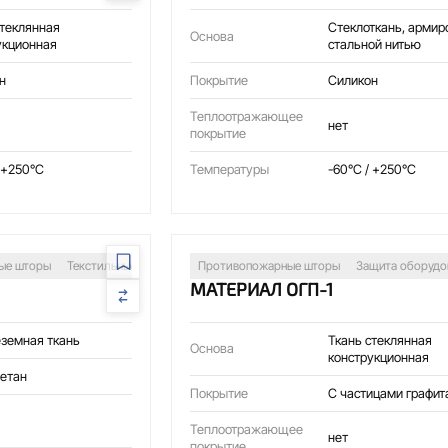
стеклянная
Стеклоткань, армир
Основа
укционная
стальной нитью
н
Покрытие
Силикон
Теплоотражающее
нет
покрытие
 +250°C
Температуры
-60°C / +250°C
ые шторы
Текстильные воздуховоды
Противопожарные шторы
Сварочные посты
Защита оборудова
Защита оборудо
МАТЕРИАЛ ОГП-1
земная ткань
Ткань стеклянная
Основа
конструкционная
етан
Покрытие
С частицами графит
Теплоотражающее
нет
покрытие