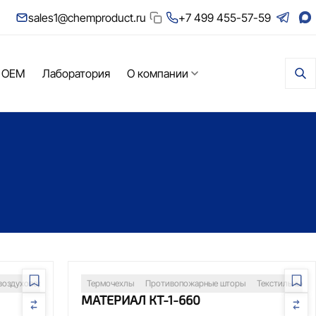
sales1@chemproduct.ru
+7 499 455-57-59
 OEM
Лаборатория
О компании
торы
воздуховоды
Защита оборудования
Сварочные посты
Термочехлы
Изоляция трубопроводов
Противопожарные шторы
Тканевые компе
Текстильные в
МАТЕРИАЛ КТ-1-660