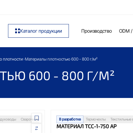
Каталог продукции
Производство
ODM /
о плотности
Материалы плотностью 600 - 800 г/м²
>
ЬЮ 600 - 800 Г/М²
здуховоды
Сварочные посты
Изоляция трубопроводов
В разработке
Термочехлы
Тканевые компенса
Текстильные 
0
МАТЕРИАЛ ТСС-1-750 АР