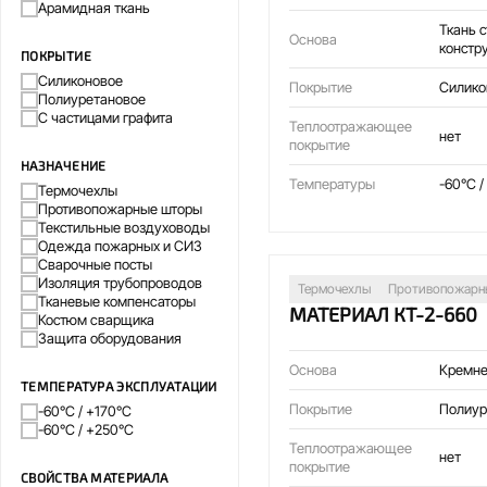
Арамидная ткань
Ткань 
Основа
констр
ПОКРЫТИЕ
Силиконовое
Покрытие
Силико
Полиуретановое
С частицами графита
Теплоотражающее
нет
покрытие
НАЗНАЧЕНИЕ
Температуры
-60°C /
Термочехлы
Противопожарные шторы
Текстильные воздуховоды
Одежда пожарных и СИЗ
Сварочные посты
Изоляция трубопроводов
Термочехлы
Противопожарн
Тканевые компенсаторы
МАТЕРИАЛ КТ-2-660
Костюм сварщика
Защита оборудования
Основа
Кремне
ТЕМПЕРАТУРА ЭКСПЛУАТАЦИИ
Покрытие
Полиур
-60°C / +170°C
-60°C / +250°C
Теплоотражающее
нет
покрытие
СВОЙСТВА МАТЕРИАЛА