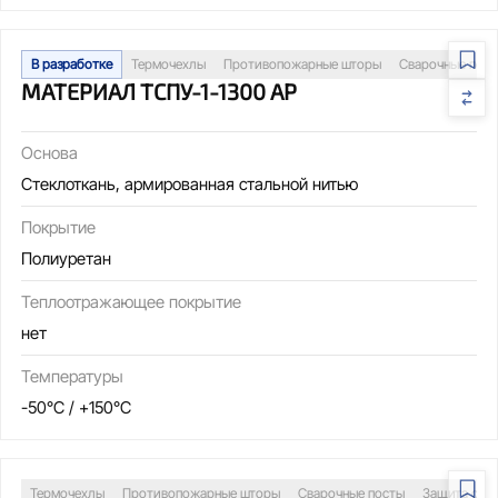
В разработке
Термочехлы
Противопожарные шторы
Сварочные пос
МАТЕРИАЛ ТСПУ-1-1300 АР
Основа
Стеклоткань, армированная стальной нитью
Покрытие
Полиуретан
Теплоотражающее покрытие
нет
Температуры
-50°C / +150°C
Термочехлы
Противопожарные шторы
Сварочные посты
Защита обо