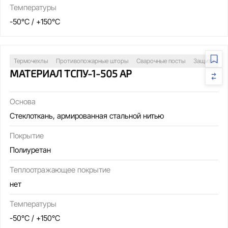
Температуры
-50°C / +150°C
Термочехлы
Противопожарные шторы
Сварочные посты
Защита обо
МАТЕРИАЛ ТСПУ-1-505 АР
Основа
Стеклоткань, армированная стальной нитью
Покрытие
Полиуретан
Теплоотражающее покрытие
нет
Температуры
-50°C / +150°C