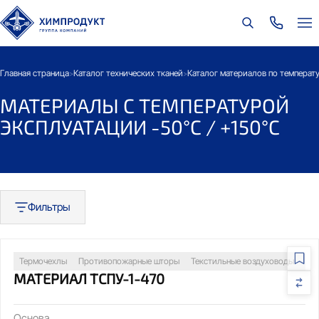
Главная страница
Каталог технических тканей
Каталог материалов по температ
>
>
МАТЕРИАЛЫ С ТЕМПЕРАТУРОЙ
ЭКСПЛУАТАЦИИ -50°C / +150°C
Фильтры
Термочехлы
Противопожарные шторы
Текстильные воздуховоды
Св
МАТЕРИАЛ ТСПУ-1-470
Основа